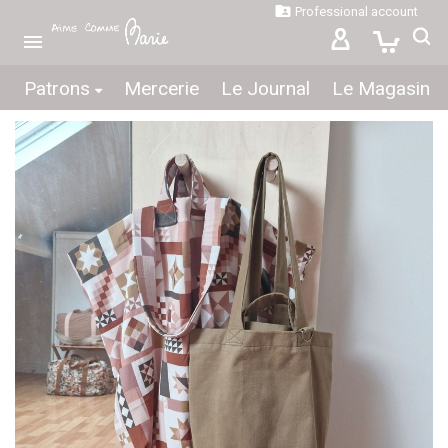

Professional account

Patrons
Mercerie
Le Journal
Le Magasin