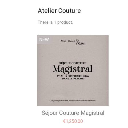
Atelier Couture
There is 1 product.
NEW
Séjour Couture Magistral
Price
€1,250.00