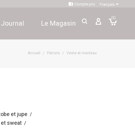


Compte pro
Français
(0)
 Journal
Le Magasin
Accueil
Patrons
Veste et manteau
obe et jupe
p et sweat