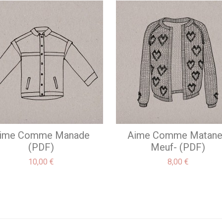
ime Comme Manade
Aime Comme Matane
(PDF)
Meuf- (PDF)
Prix
Prix
10,00 €
8,00 €