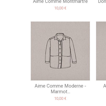
Aime Comme Montmartre
Don
Prix
10,00 €
Aime Comme Moderne -
A
Marmot...
Prix
10,00 €