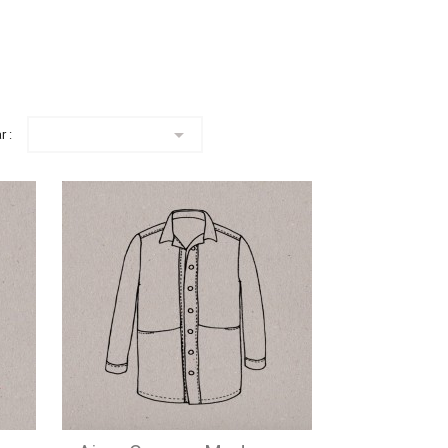

r :