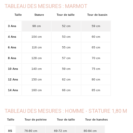
TABLEAU DES MESURES : MARMOT
Taille
Stature
Tour de taille
Tour de bassin
3 Ans
98 cm
52 cm
59 cm
4 Ans
104 cm
53 cm
60 cm
6 Ans
116 cm
55 cm
65 cm
8 Ans
128 cm
57 cm
70 cm
10 Ans
140 cm
59 cm
75 cm
12 Ans
150 cm
62 cm
80 cm
14 Ans
160 cm
66 cm
85 cm
TABLEAU DES MESURES : HOMME - STATURE 1,80 M
Taille
Tour de poitrine
Tour de taille
Tour de hanches
XS
76-80 cm
69-72 cm
80-84 cm