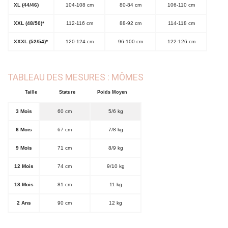
XL (44/46)
104-108 cm
80-84 cm
106-110 cm
XXL (48/50)*
112-116 cm
88-92 cm
114-118 cm
XXXL (52/54)*
120-124 cm
96-100 cm
122-126 cm
TABLEAU DES MESURES : MÔMES
Taille
Stature
Poids Moyen
3 Mois
60 cm
5/6 kg
6 Mois
67 cm
7/8 kg
9 Mois
71 cm
8/9 kg
12 Mois
74 cm
9/10 kg
18 Mois
81 cm
11 kg
2 Ans
90 cm
12 kg