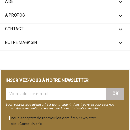

AIDE

A PROPOS

CONTACT

NOTRE MAGASIN
INSCRIVEZ-VOUS À NOTRE NEWSLETTER
Vous pouvez vous désinscrire à tout moment. Vous trouverez pour cela nos
informations de contact dans les conditions d'utilisation du site.
Vous acceptez de recevoir les dernières newsletter
AimeCommeMarie