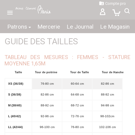

Compte pro

Patrons
Mercerie
Le Journal
Le Magasin
GUIDE DES TAILLES
TABLEAU DES MESURES : FEMMES - STATURE
MOYENNE 1,65M
Taille
Tour de poitrine
Tour de Taille
Tour de Hanche
XS (36/38)
76-80 cm
60-64 cm
82-86 cm
S (36/38)
82-86 cm
64-68 cm
88-92 cm
M (38/40)
88-92 cm
68-72 cm
94-98 cm
L (40/42)
92-96 cm
72-76 cm
98-102cm
LL (42/44)
96-100 cm
76-80 cm
102-106 cm