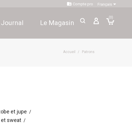


Compte pro
Français
(0)
 Journal
Le Magasin
Accueil
Patrons
obe et jupe
p et sweat