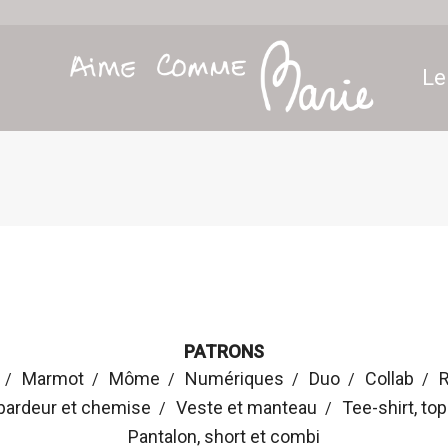
Le
PATRONS
Marmot
Môme
Numériques
Duo
Collab
R
bardeur et chemise
Veste et manteau
Tee-shirt, to
Pantalon, short et combi