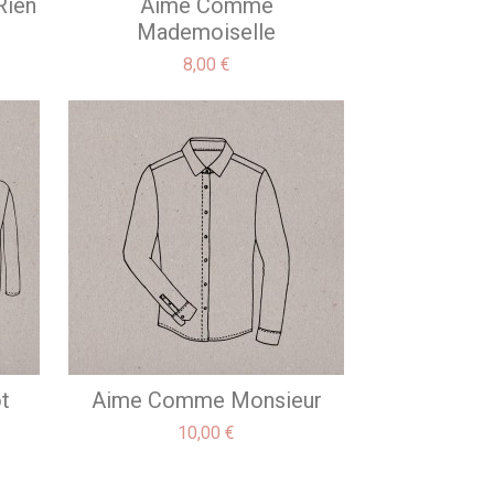
Rien
Aime Comme
Mademoiselle
Prix
8,00 €
t
Aime Comme Monsieur
Prix
10,00 €