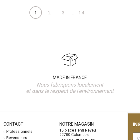
…
1
2
3
14
MADE IN FRANCE
Nous fabriquons localement
et dans le respect de l'environnement
CONTACT
NOTRE MAGASIN
IN
15 place Henri Neveu
Professionnels
92700 Colombes
Revendeurs