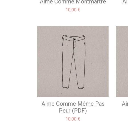
Aime Comme Montmartre
A
Prix
10,00 €
Aime Comme Même Pas
Ai
Peur (PDF)
Prix
10,00 €