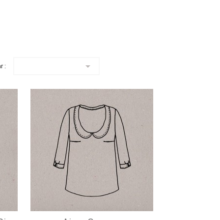

r :