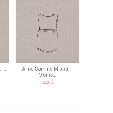
...
Aime Comme Mistral -
Môme...
Prix
10,00 €