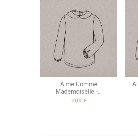
Aime Comme
A
Mademoiselle -...
Prix
10,00 €