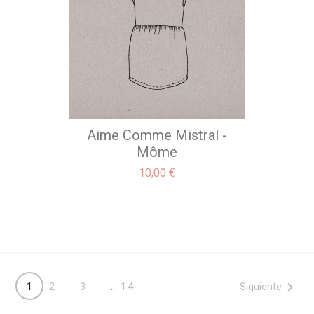
Aime Comme Mistral -
Môme
Precio
10,00 €

…
Siguiente
1
2
3
14