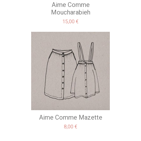
Aime Comme
Moucharabieh
Precio
15,00 €
Aime Comme Mazette
Precio
8,00 €