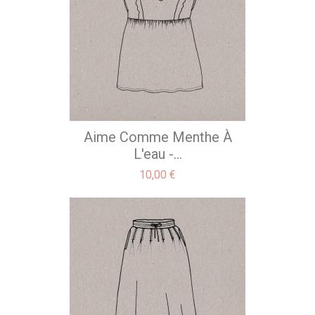
Aime Comme Menthe À
L'eau -...
Precio
10,00 €