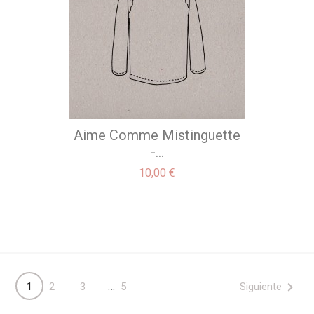
Aime Comme Mistinguette
-...
Precio
10,00 €

…
Siguiente
1
2
3
5