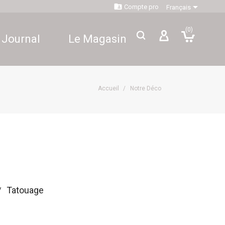


Compte pro
Français
(0)
 Journal
Le Magasin
Accueil
Notre Déco
Tatouage