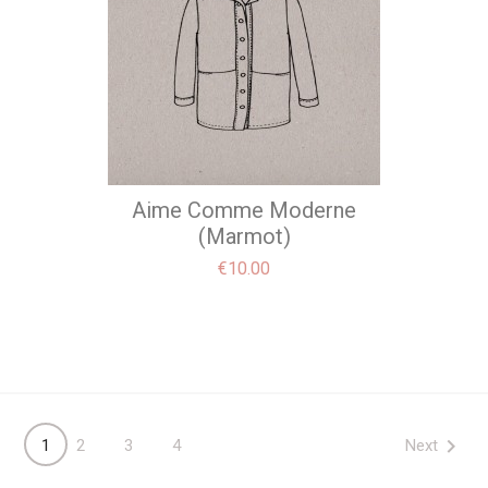
Aime Comme Moderne
(Marmot)
Price
€10.00

Next
1
2
3
4