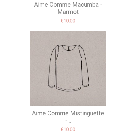
Aime Comme Macumba -
Marmot
Price
€10.00
Aime Comme Mistinguette
-...
Price
€10.00