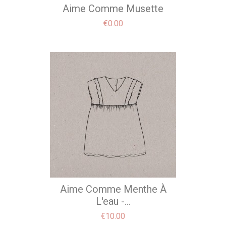
Aime Comme Musette
Price
€0.00
Aime Comme Menthe À
L'eau -...
Price
€10.00