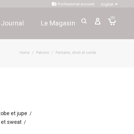


Professional account
English
(0)
 Journal
Le Magasin
Home
Patrons
Pantalon, short et combi
obe et jupe
p et sweat