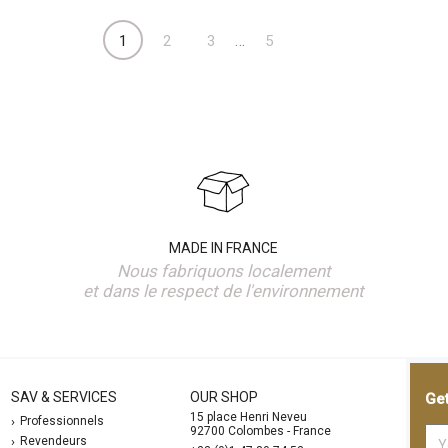
…
1
2
3
5
MADE IN FRANCE
Nous fabriquons localement
et dans le respect de l'environnement
SAV & SERVICES
OUR SHOP
Get
15 place Henri Neveu
Professionnels
92700 Colombes - France
Revendeurs