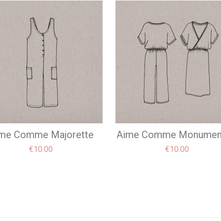
me Comme Majorette
Aime Comme Monumen
Price
Price
€10.00
€10.00