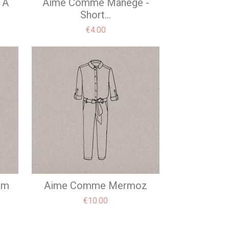
 À
Aime Comme Manège -
Short...
Price
€4.00
am
Aime Comme Mermoz
Price
€10.00