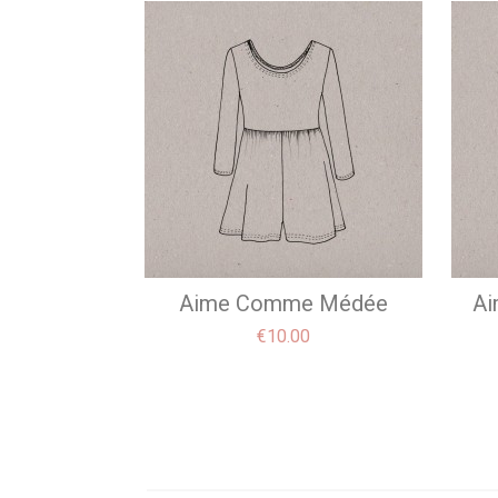
Aime Comme Médée
Ai
Price
€10.00