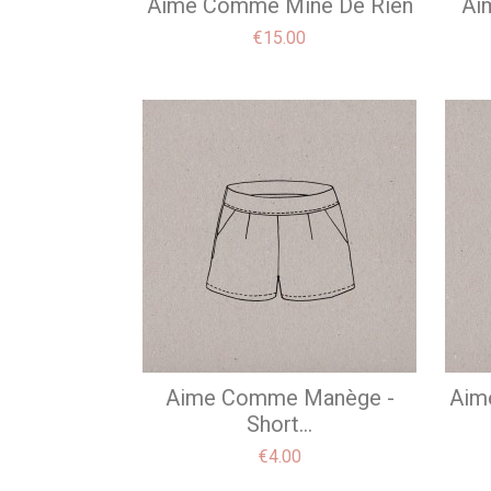
Aime Comme Mine De Rien
Ai
Price
€15.00
Aime Comme Manège -
Aim
Short...
Price
€4.00