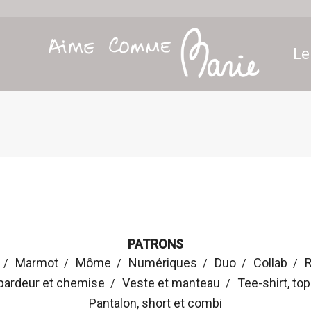
Le
PATRONS
Marmot
Môme
Numériques
Duo
Collab
R
bardeur et chemise
Veste et manteau
Tee-shirt, to
Pantalon, short et combi