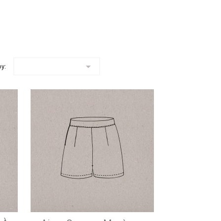

by: