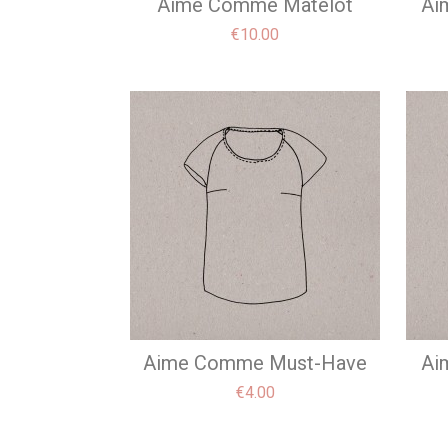
Aime Comme Matelot
Ai
Price
€10.00
Aime Comme Must-Have
Ai
Price
€4.00