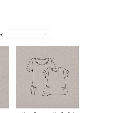

by: