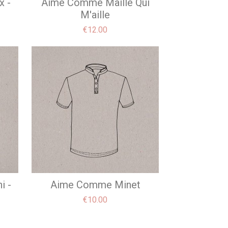
x -
Aime Comme Maille Qui
M'aille
Price
€12.00
i -
Aime Comme Minet
Price
€10.00