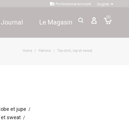


Professional account
English
(0)
 Journal
Le Magasin
Home
Patrons
Tee-shirt, top et sweat
obe et jupe
p et sweat