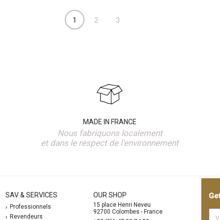
1
2
3
MADE IN FRANCE
Nous fabriquons localement
et dans le respect de l'environnement
SAV & SERVICES
OUR SHOP
Get
15 place Henri Neveu
Professionnels
92700 Colombes - France
Revendeurs