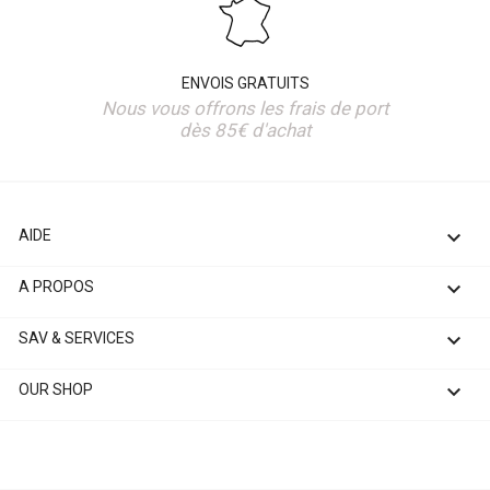
ENVOIS GRATUITS
Nous vous offrons les frais de port
dès 85€ d'achat

AIDE

A PROPOS

SAV & SERVICES

OUR SHOP