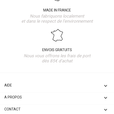
MADE IN FRANCE
Nous fabriquons localement
et dans le respect de l'environnement
ENVOIS GRATUITS
Nous vous offrons les frais de port
dès 85€ d'achat

AIDE

A PROPOS

CONTACT