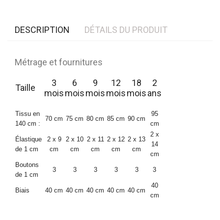
DESCRIPTION
DÉTAILS DU PRODUIT
Métrage et fournitures
3
6
9
12
18
2
Taille
mois
mois
mois
mois
mois
ans
Tissu en
95
70 cm
75 cm
80 cm
85 cm
90 cm
140 cm :
cm
2 x
Élastique
2 x 9
2 x 10
2 x 11
2 x 12
2 x 13
14
de 1 cm
cm
cm
cm
cm
cm
cm
Boutons
3
3
3
3
3
3
de 1 cm
40
Biais
40 cm
40 cm
40 cm
40 cm
40 cm
cm