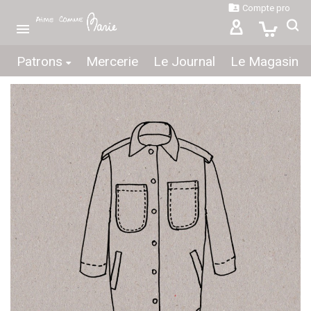

Compte pro

Patrons
Mercerie
Le Journal
Le Magasin