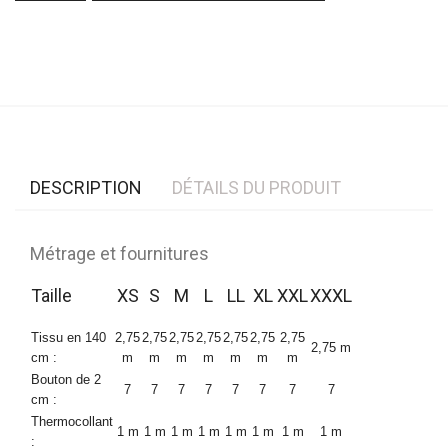
DESCRIPTION
DÉTAILS DU PRODUIT
Métrage et fournitures
Taille
XS
S
M
L
LL
XL
XXL
XXXL
Tissu en 140
2,75
2,75
2,75
2,75
2,75
2,75
2,75
2,75 m
cm :
m
m
m
m
m
m
m
Bouton de 2
7
7
7
7
7
7
7
7
cm :
Thermocollant
1 m
1 m
1 m
1 m
1 m
1 m
1 m
1 m
: