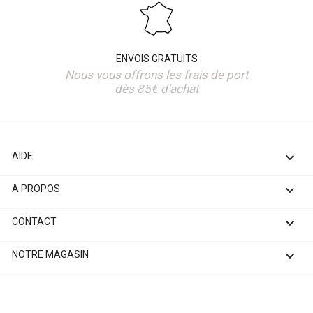
ENVOIS GRATUITS
Nous vous offrons les frais de port
dès 85€ d'achat

AIDE

A PROPOS

CONTACT

NOTRE MAGASIN