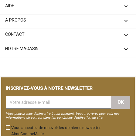

AIDE

A PROPOS

CONTACT

NOTRE MAGASIN
INSCRIVEZ-VOUS À NOTRE NEWSLETTER
Vous pouvez vous désinscrire à tout moment. Vous trouverez pour cela nos
informations de contact dans les conditions d'utilisation du site.
Vous acceptez de recevoir les dernières newsletter
AimeCommeMarie