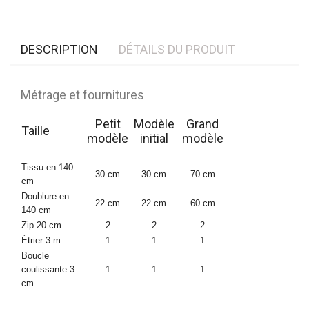
DESCRIPTION
DÉTAILS DU PRODUIT
Métrage et fournitures
Petit
Modèle
Grand
Taille
modèle
initial
modèle
Tissu en 140
30 cm
30 cm
70 cm
cm
Doublure en
22 cm
22 cm
60 cm
140 cm
Zip 20 cm
2
2
2
Étrier 3 m
1
1
1
Boucle
coulissante 3
1
1
1
cm