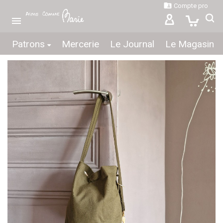

Compte pro

Patrons
Mercerie
Le Journal
Le Magasin