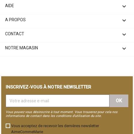

AIDE

A PROPOS

CONTACT

NOTRE MAGASIN
INSCRIVEZ-VOUS À NOTRE NEWSLETTER
Vous pouvez vous désinscrire à tout moment. Vous trouverez pour cela nos
informations de contact dans les conditions d'utilisation du site.
Vous acceptez de recevoir les dernières newsletter
AimeCommeMarie