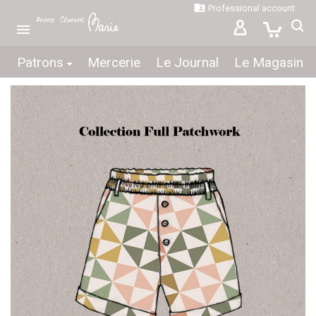

Professional account

Patrons
Mercerie
Le Journal
Le Magasin