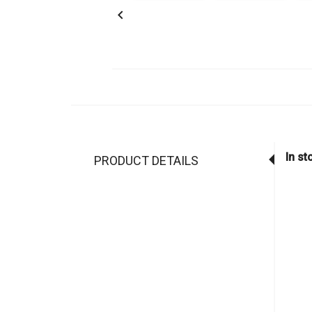

In st
PRODUCT DETAILS