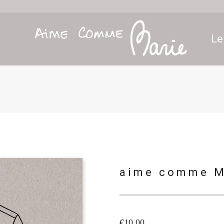
Le
aime comme M
€10.00