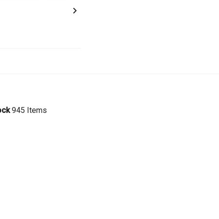

ock
945 Items