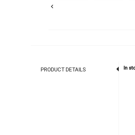

In st
PRODUCT DETAILS