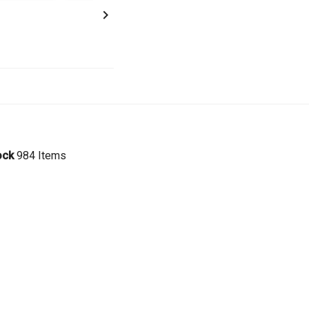

ock
984 Items