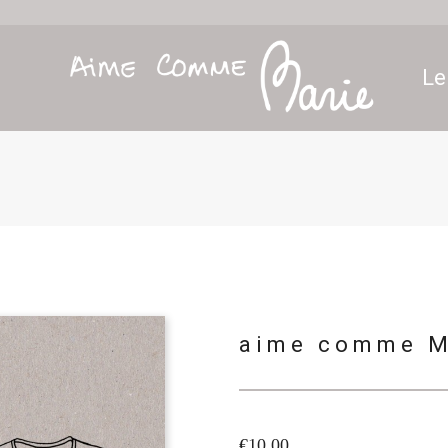
Le
aime comme M
€10.00