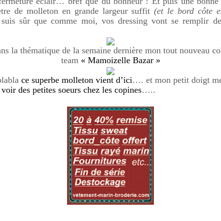
 fermeture éclair… bref que du bonheur ! Et puis une bonne 
tre de molleton en grande largeur suffit
(et le bord côte e
 suis sûr que comme moi, vos dressing vont se remplir d
ns la thématique de la semaine dernière mon tout nouveau coll
team
« Mamoizelle Bazar »
blabla
ce superbe molleton vient d’ici
…. et mon petit doigt m
t
voir des
petites
soeurs
chez les
copines
…..