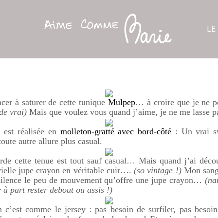
LE
er à saturer de cette tunique
Mulpep
… à croire que je ne p
de vrai)
Mais que voulez vous quand j’aime, je ne me lasse pa
 est réalisée en
molleton-gratté avec bord-côté
: Un vrai s
ute autre allure plus casual.
orde cette tenue est tout sauf casual… Mais quand j’ai déc
vielle jupe crayon en véritable cuir….
(so vintage !)
Mon sang 
 silence le peu de mouvement qu’offre une jupe crayon…
(nan
 à part rester debout ou assis !)
n c’est comme le jersey : pas besoin de surfiler, pas besoin