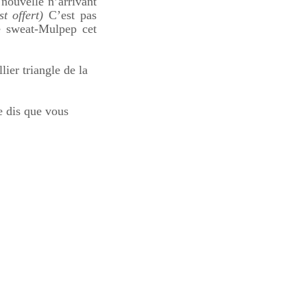
nouvelle n’arrivant
st offert)
C’est pas
e sweat-Mulpep cet
ier triangle de la
e dis que vous