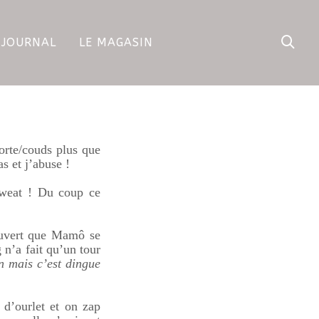
 JOURNAL
LE MAGASIN
orte/couds plus que
s et j’abuse !
weat ! Du coup ce
ouvert que Mamô se
n’a fait qu’un tour
 mais c’est dingue
 d’ourlet et on zap