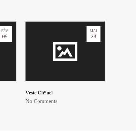
FÉV
MAI
09
28
Veste Ch*nel
No Comments