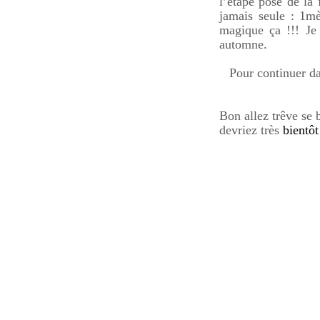
l’étape pose de la
jamais seule : 1mè
magique ça !!! Je
automne.
Pour continuer da
Bon allez trêve se 
devriez très
bientô