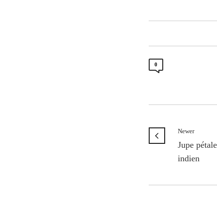
0
Newer
Jupe pétale
indien