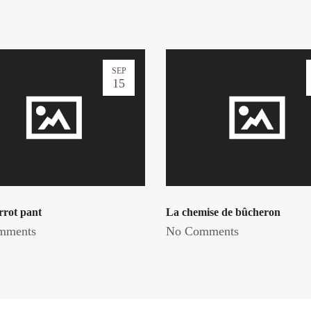
SEP
15
rot pant
La chemise de bûcheron
mments
No Comments