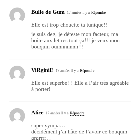
Bulle de Gum
17 années ll y a
Répondre
Elle est trop chouette ta tunique!!
je suis deg, je déteste mon facteur, ma
boite aux lettres tout ça!!! je veux mon
bouquin ouinnnnnnn!!!
ViRginiE
17 années ll y a
Répondre
Elle est superbe!!! Elle a l’air très agréable
à porter!
Alice
17 années ll y a
Répondre
super sympa…
décidément j’ai hâte de l’avoir ce bouquin
grgrrrr…