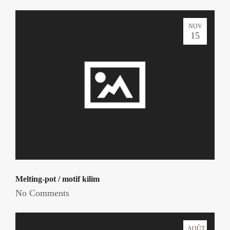
NOV
15
Melting-pot / motif kilim
No Comments
AOÛT