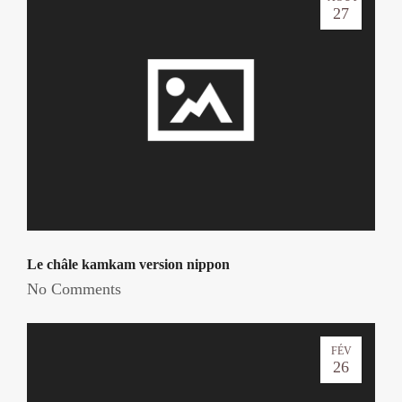
27
Le châle kamkam version nippon
No Comments
FÉV
26