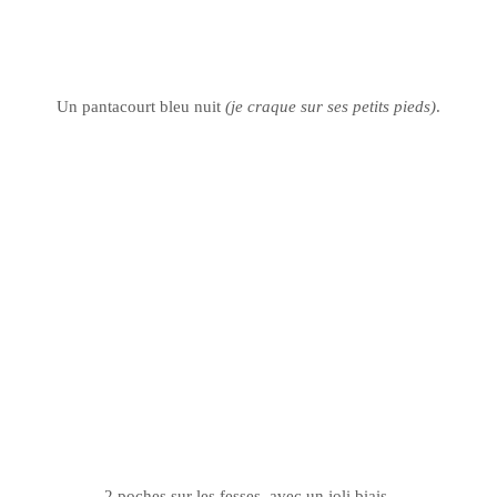
Un pantacourt bleu nuit
(je craque sur ses petits pieds)
.
.
2 poches sur les fesses, avec un joli biais