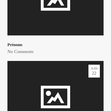
Prénoms
No Comments
JUIN
22