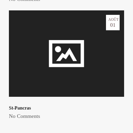
AOÛT
01
St-Pancras
No Comments