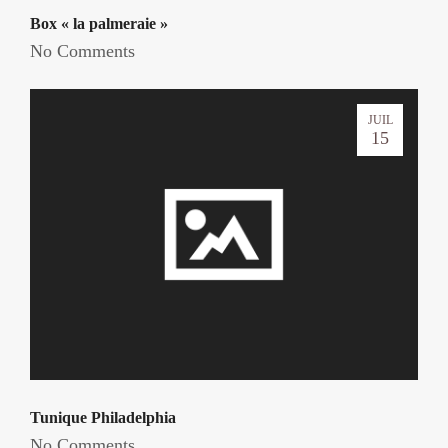
Box « la palmeraie »
No Comments
JUIL
15
Tunique Philadelphia
No Comments