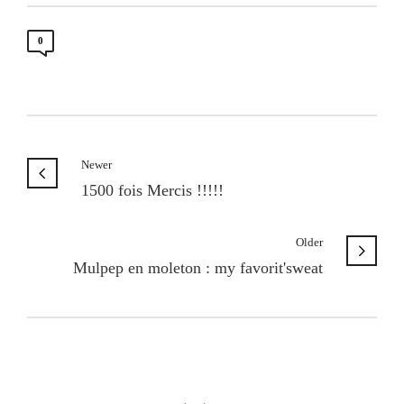
0
Newer
1500 fois Mercis !!!!!
Older
Mulpep en moleton : my favorit'sweat