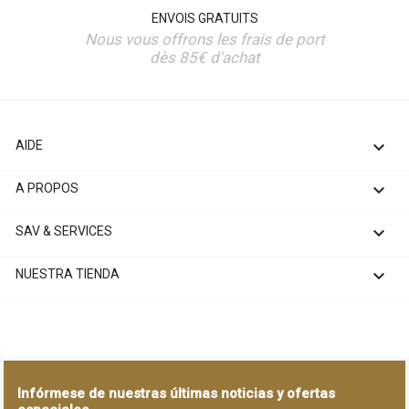
ENVOIS GRATUITS
Nous vous offrons les frais de port
dès 85€ d'achat

AIDE

A PROPOS

SAV & SERVICES

NUESTRA TIENDA
Infórmese de nuestras últimas noticias y ofertas