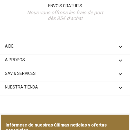
ENVOIS GRATUITS
Nous vous offrons les frais de port
dès 85€ d'achat

AIDE

A PROPOS

SAV & SERVICES

NUESTRA TIENDA
Infórmese de nuestras últimas noticias y ofertas