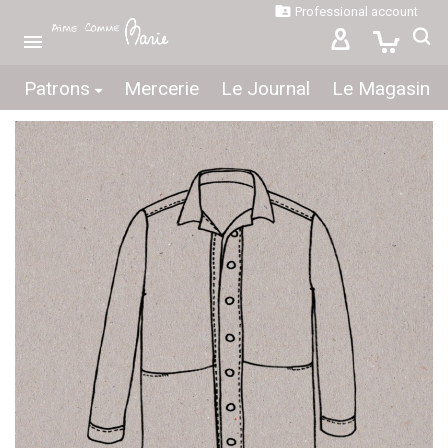

Professional account

Patrons
Mercerie
Le Journal
Le Magasin