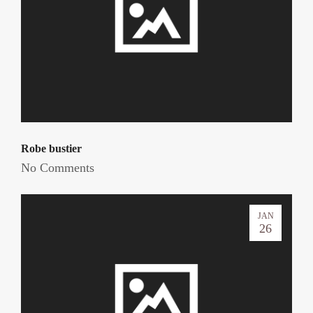
Robe bustier
No Comments
JAN
26