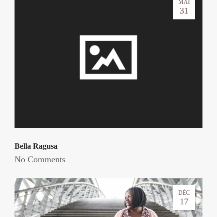
MAI
31
Bella Ragusa
No Comments
DÉC
17