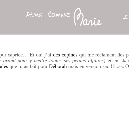
LE
 pur caprice… Et oui j’ai
des copines
qui me réclament des pe
z grand pour y mettre toutes ses petites affaires)
et en
skaï
dules
que tu as fait pour
Déborah
mais en version sac !!! » «
O