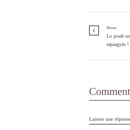
Newer
Le jeudi soi
aquagym !
Comments
Laisser une répons