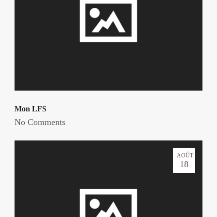
Mon LFS
No Comments
AOÛT
18