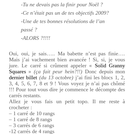
-Tu ne devais pas la finir pour Noël ?
-Ce n’était pas un de tes objectifs 2009?
-Une de tes bonnes résolutions de l’an
passé ?
-ALORS ?!!!!
Oui, oui, je sais….. Ma
babette
n’est pas finie….
Mais j’ai vachement bien avancée ! Si, si, je vous
jure. Le carré si
crûment
appeler «
Solid
Granny
Squares
»
(ça fait peur hein?!!)
Donc depuis mon
dernier billet
(du 13 octobre)
j’ai fini les blocs 1, 2,
3, 4, 5, 6, 7, 8 et 9 ! Vous voyez je n’ai pas chômé
!!! Pour tout vous dire je commence le décompte des
carrés restants.
Allez je vous fais un petit topo. Il me reste à
crocheter :
– 1 carré de 10 rangs
– 1 carré de 8 rangs
– 3 carrés de 6 rangs
-12 carrés de 4 rangs