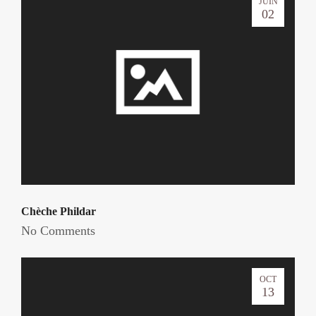
JUIN
02
Chèche Phildar
No Comments
OCT
13