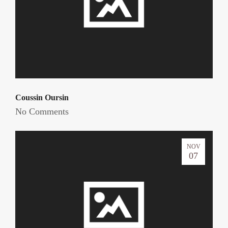
Coussin Oursin
No Comments
NOV
07