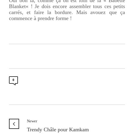
Oui bon là, comme ça on est loin de la «
Babette
Blanket
« ! Je dois encore assembler tous ces petits
carrés, et faire la bordure. Mais avouez que ça
commence à prendre forme !
0
Newer
Trendy Châle pour Kamkam