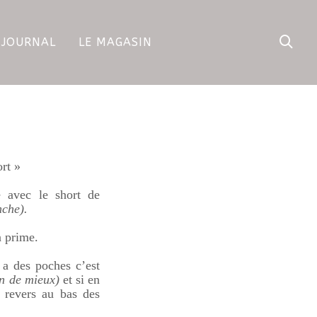
 JOURNAL
LE MAGASIN
rt »
e avec le short de
nche).
n prime.
 a des poches c’est
en de mieux)
et si en
s revers au bas des