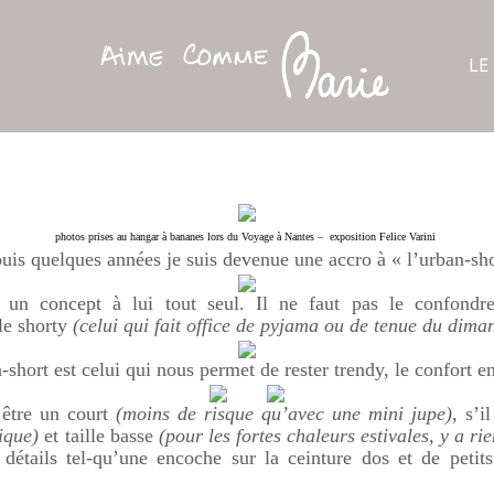
LE
photos prises au hangar à bananes lors du Voyage à Nantes – exposition Felice Varini
uis quelques années je suis devenue une accro à « l’urban-sho
 un concept à lui tout seul. Il ne faut pas le confondr
le shorty
(celui qui fait office de pyjama ou de tenue du dima
-short est celui qui nous permet de rester trendy, le confort e
 être un court
(moins de risque qu’avec une mini jupe),
s’il
ique)
et taille basse
(pour les fortes chaleurs estivales, y a ri
s détails tel-qu’une encoche sur la ceinture dos et de petit