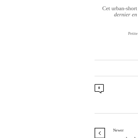
Cet urban-short
dernier en
Petite
0
Newer