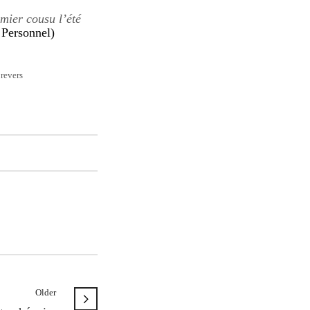
emier cousu l’été
 Personnel)
 revers
Older