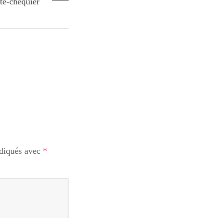
te-chéquier
ndiqués avec
*