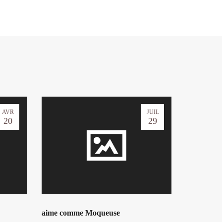
AVR
JUIL
20
29
aime comme Moqueuse