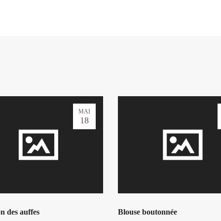
MAI
18
n des auffes
Blouse boutonnée