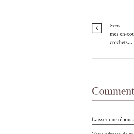
Newer
mes en-cour
crochets...
Comments
Laisser une répons