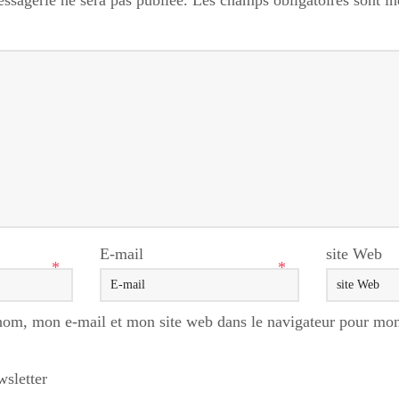
ssagerie ne sera pas publiée.
Les champs obligatoires sont i
E-mail
site Web
*
*
nom, mon e-mail et mon site web dans le navigateur pour mo
wsletter