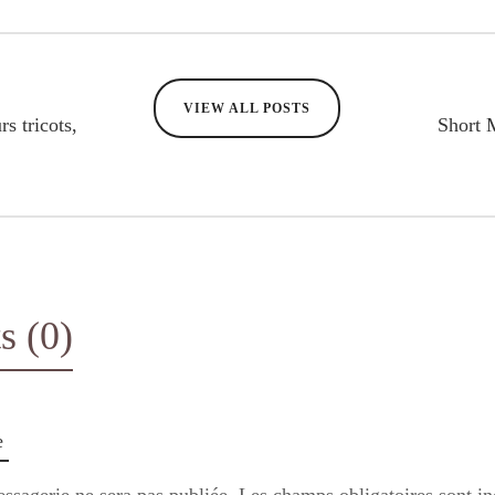
VIEW ALL POSTS
s tricots,
Short 
 (0)
e