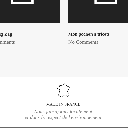
ig-Zag
Mon pochon à tricots
mments
No Comments
MADE IN FRANCE
Nous fabriquons localement
et dans le respect de l'environnement