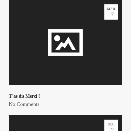
MAR
17
T’as dis Merci ?
No Comments
DÉC
12