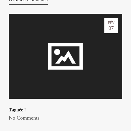
FÉV
07
Taguée !
No Comments