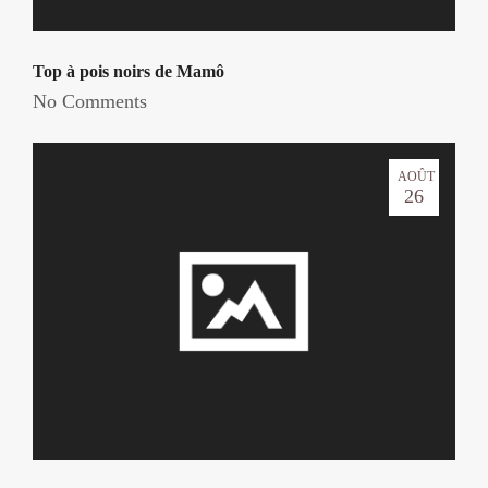
Top à pois noirs de Mamô
No Comments
AOÛT
26