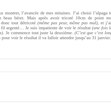
us montrer, l’avancée de mes mitaines. J’ai choisi l’alpaga 
n beau béret. Mais après avoir tricoté 10cm de point mo
i donc tout détricoté
(même pas peur, même pas mal)
, et j
u fil argenté… Je suis impatiente de voir le résultat
(une fois 
s)
. Je commence tout juste la deuxième.
(C’est que c’est lon
pour voir le résultat il va falloir attendre jusqu’au 31 janvie