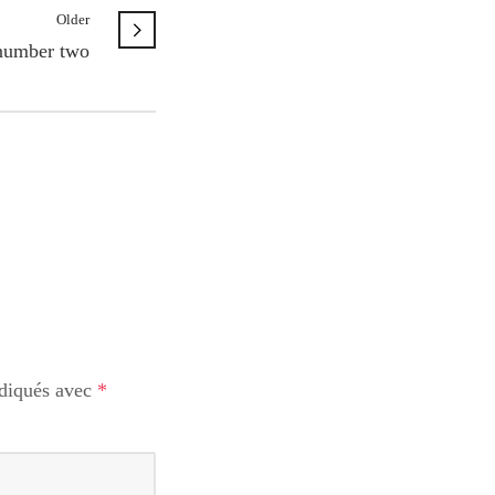
Older
number two
ndiqués avec
*