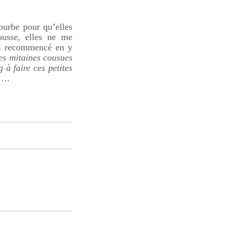
tourbe pour qu’elles
usse, elles ne me
’ai recommencé en y
les mitaines cousues
g à faire ces petites
r….