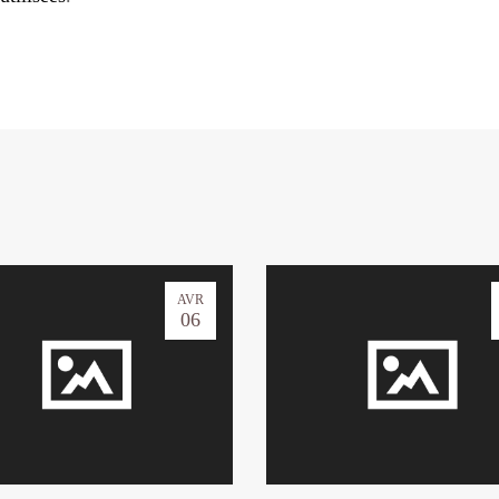
AVR
06