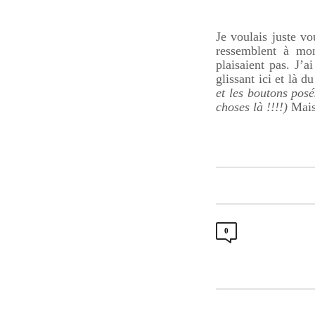
Je voulais juste vo
ressemblent à mo
plaisaient pas. J’a
glissant ici et là d
et les boutons posé
choses là !!!!)
Mais 
0