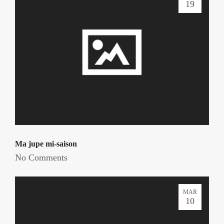
19
Ma jupe mi-saison
No Comments
MAR
10