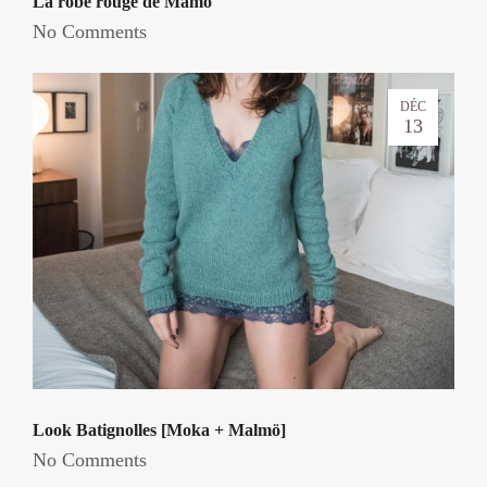
La robe rouge de Mamô
No Comments
DÉC
13
Look Batignolles [Moka + Malmö]
No Comments