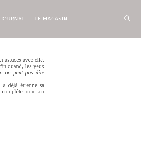
 JOURNAL
LE MAGASIN
t astuces avec elle.
nfin quand, les yeux
n on peut pas dire
h
a déjà étrenné sa
ie complète pour son