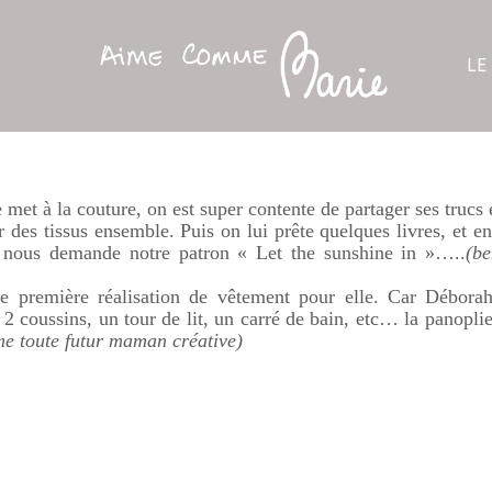
LE
met à la couture, on est super contente de partager ses trucs e
 des tissus ensemble. Puis on lui prête quelques livres, et e
le nous demande notre patron « Let
the
sunshine
in »…..
(be
te première réalisation de vêtement pour elle. Car
Débora
2 coussins, un tour de lit, un carré de bain, etc… la panopl
e toute futur maman créative)