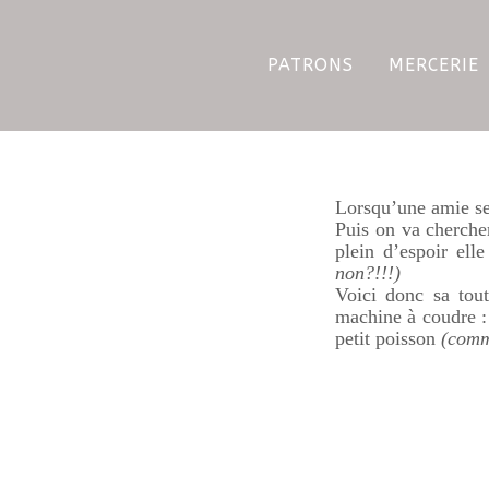
PATRONS
MERCERIE
Lorsqu’une amie se 
Puis on va chercher
plein d’espoir el
non?!!!)
Voici donc sa tou
machine à coudre : 
petit poisson
(comm