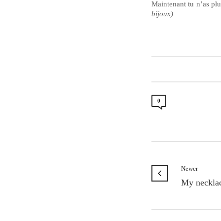
Maintenant tu n’as plus
bijoux)
0
Newer
My neckla