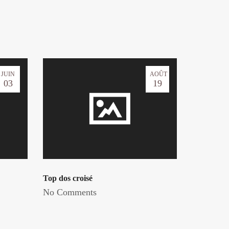
JUIN
AOÛT
03
19
Top dos croisé
No Comments