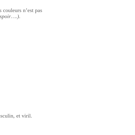
s couleurs n’est pas
’espoir….)
.
culin, et viril.