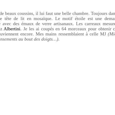
de beaux coussins, il lui faut une belle chambre. Toujours dan
ne tête de lit en mosaïque. Le motif étoile est une dem
sé avec des émaux de verre artisanaux. Les carreaux mesur
ez
Albertini
. Je les ai coupés en 64 morceaux pour obtenir c
ouviennent encore. Mes mains ressemblaient à celle
MJ
(
Mi
nsements au bout des doigts…)
.