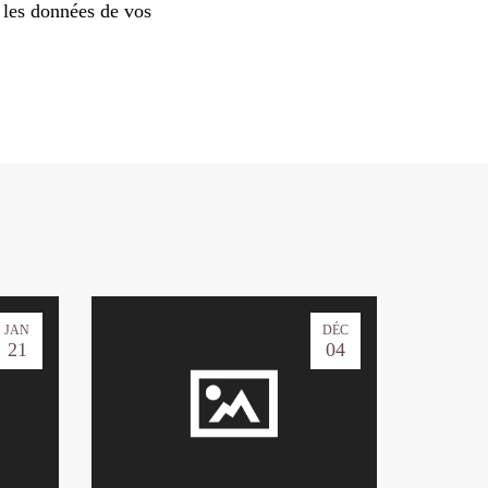
 les données de vos
JAN
DÉC
21
04