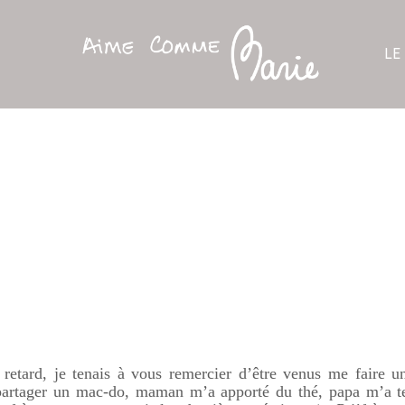
LE
etard, je tenais à vous remercier d’être venus me faire u
partager un
mac-do
, maman m’a apporté du thé, papa m’a 