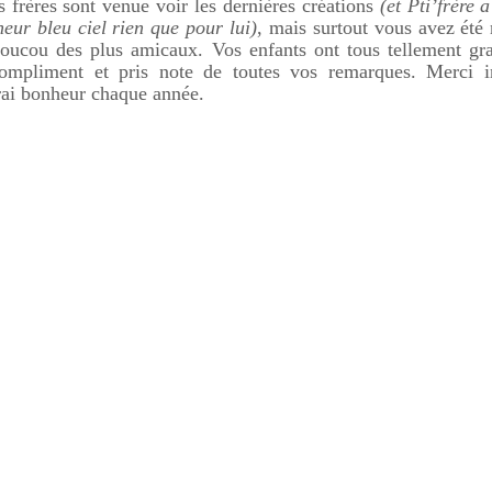
 frères sont venue voir les dernières créations
(et
Pti’frère
a
eur bleu ciel rien que pour lui)
, mais surtout vous avez été
coucou des plus amicaux. Vos enfants ont tous tellement gra
ompliment et pris note de toutes vos remarques. Merci i
vrai bonheur chaque année.