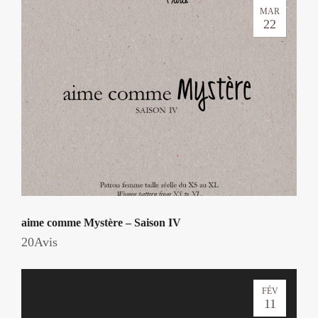
MAR
22
aime comme Mystère – Saison IV
20Avis
FÉV
11