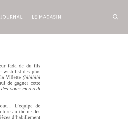
 JOURNAL
LE MAGASIN
œur fada de du fils
wish-list des plus
la Villette
(hihihihi
ui de gagner cette
e des votes mercredi
rtout… L’équipe de
outure au thème des
ièces
d’habillement