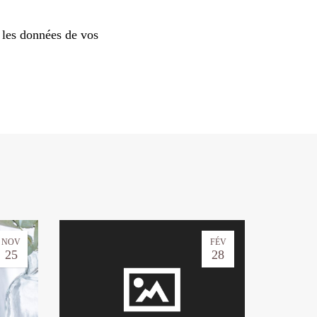
 les données de vos
NOV
FÉV
25
28