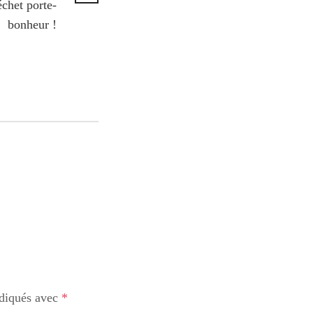
échet porte-
bonheur !
ndiqués avec
*