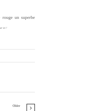
e rouge un superbe
r ici !
Older