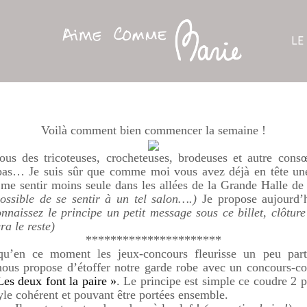
LE
Voilà comment bien commencer la semaine !
us des tricoteuses, crocheteuses, brodeuses et autre cons
pas… Je suis sûr que comme moi vous avez déjà en tête une 
 me sentir moins seule dans les allées de la Grande Halle de 
ossible de se sentir à un tel salon….)
Je propose aujourd’h
nnaissez le principe un petit message sous ce billet, clôtur
a le reste)
**********************
 qu’en ce moment les jeux-concours fleurisse un peu pa
nous propose d’étoffer notre garde robe avec un concours-c
Les deux font la paire »
. Le principe est simple ce coudre 2 p
yle cohérent et pouvant être portées ensemble.