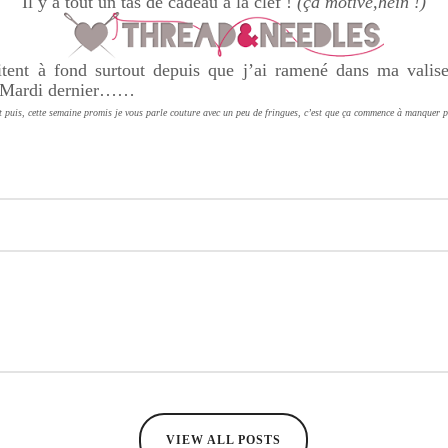
Il y a tout un tas de cadeau à la clef !
(ça motive,hein !)
tent à fond surtout depuis que j’ai ramené dans ma valis
n Mardi dernier……
 puis, cette semaine promis je vous parle couture avec un peu de fringues, c’est que ça commence à manquer pa
VIEW ALL POSTS