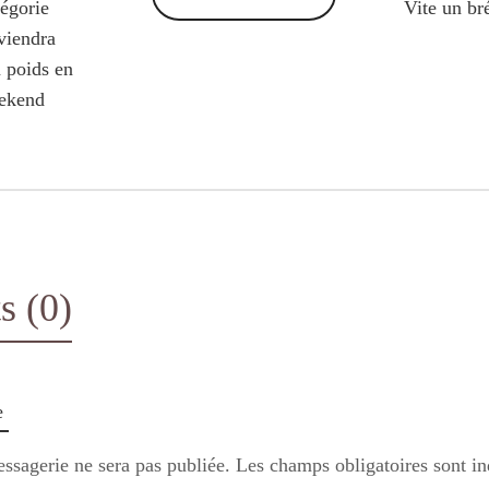
tégorie
Vite un br
viendra
n poids en
eekend
 (0)
e
ssagerie ne sera pas publiée.
Les champs obligatoires sont i