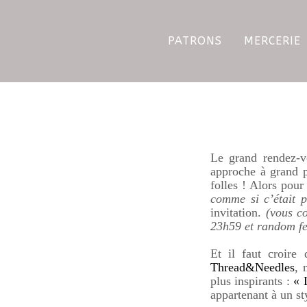
PATRONS
MERCERIE
Le grand rendez-vo
approche à grand 
folles ! Alors pour
comme si c’était p
invitation.
(vous co
23h59 et random fer
Et il faut croire
Thread&Needles
, 
plus inspirants :
« 
appartenant à un st