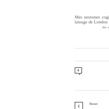
Mes neurones cogi
lainage de Londo
Bon et
0
Newer