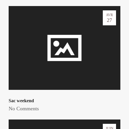
AVR
27
Sac weekend
No Comments
JUIN