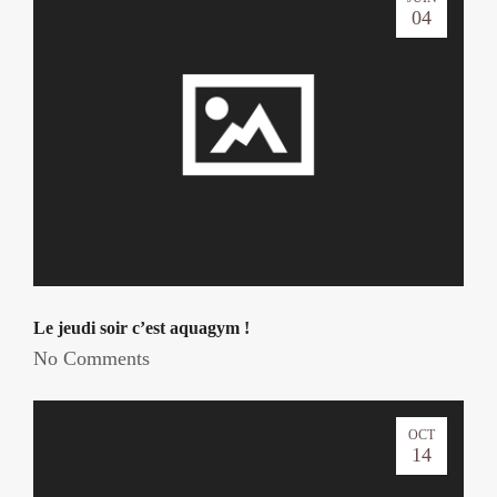
04
Le jeudi soir c’est aquagym !
No Comments
OCT
14