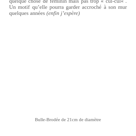
quelque chose de féminin mais pas trop «
cul-cul
« .
Un motif qu’elle pourra garder accroché à son mur
quelques années
(enfin j’espère)
Bulle-Brodée
de 21cm de diamètre